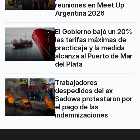
reuniones en Meet Up
Argentina 2026
El Gobierno bajó un 20%
las tarifas máximas de
practicaje y la medida
alcanza al Puerto de Mar
del Plata
Trabajadores
despedidos del ex
Sadowa protestaron por
el pago de las
indemnizaciones