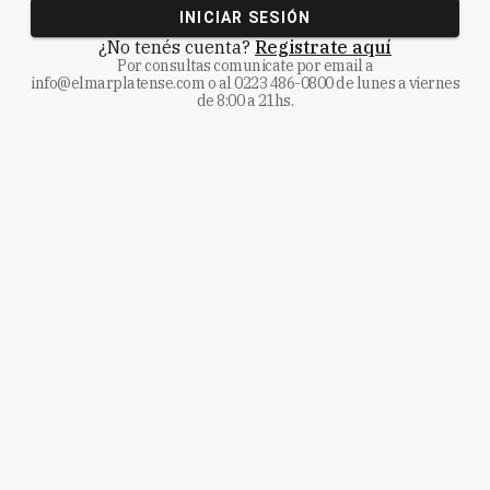
INICIAR SESIÓN
¿No tenés cuenta?
Registrate aquí
Por consultas comunicate
por email a
info@elmarplatense.com
o al
0223 486-0800
de lunes a viernes
de 8:00 a 21hs.