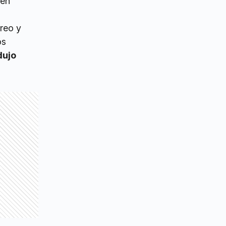
 en
reo y
os
dujo