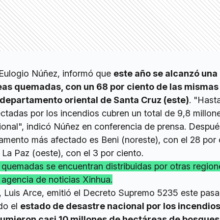
, Eulogio Núñez, informó que
este año se alcanzó una 
reas quemadas, con un 68 por ciento de las mismas
departamento oriental de Santa Cruz (este)
. "Hast
ectadas por los incendios cubren un total de 9,8 millon
cional", indicó Núñez en conferencia de prensa. Despu
tamento más afectado es Beni (noreste), con el 28 por 
 La Paz (oeste), con el 3 por ciento.
s quemadas se encuentran distribuidas por otras region
a agencia de noticias Xinhua.
ís, Luis Arce, emitió el Decreto Supremo 5235 este pas
do el
estado de desastre nacional por los incendio
umieron casi 10 millones de hectáreas de bosques