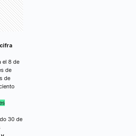
cifra
a el 8 de
es de
és de
ciento
es
ado 30 de
s
 y