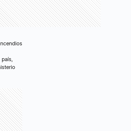
 incendios
 país,
isterio