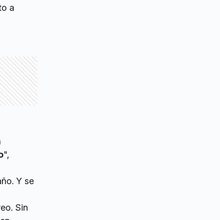
to a
a
o
",
año. Y se
reo. Sin