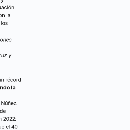
uación
on la
 los
lones
ruz y
un récord
ndo la
 Núñez.
 de
n 2022;
ue el 40