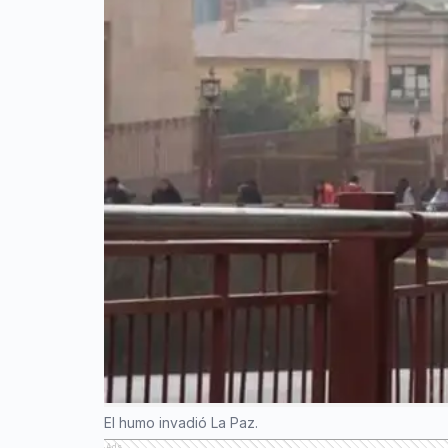
El humo invadió La Paz.
Ads