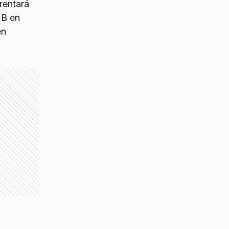
rentará
MB en
en