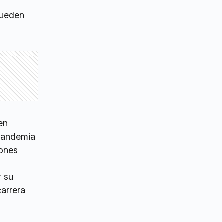
pueden
en
 pandemia
iones
r su
carrera