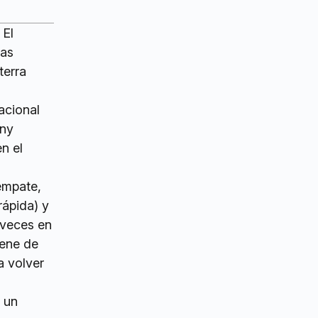
 El
eas
terra
acional
nny
n el
 empate,
rápida) y
s veces en
iene de
a volver
 un