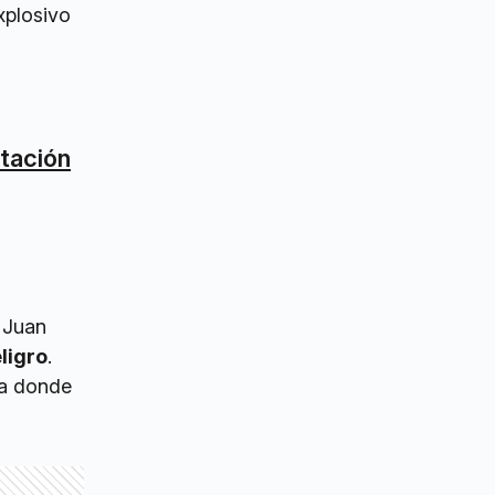
xplosivo
stación
 Juan
ligro
.
la donde