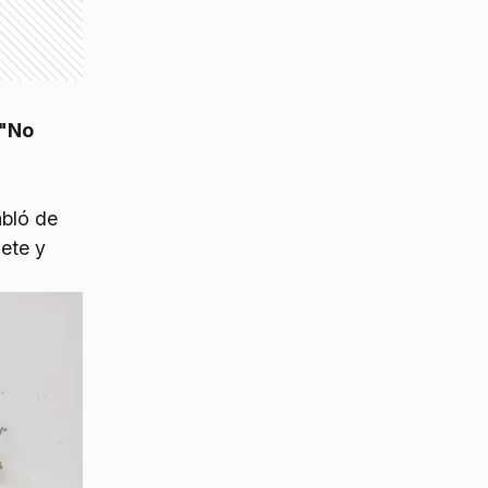
"No
abló de
ete y