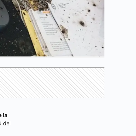
 la
d del