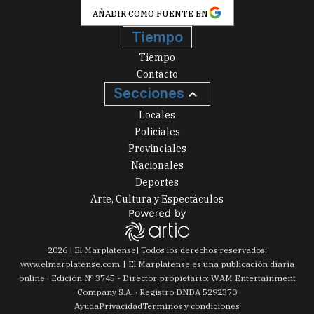
AÑADIR COMO FUENTE EN
Tiempo
Tiempo
Contacto
Secciones
Locales
Policiales
Provinciales
Nacionales
Deportes
Arte, Cultura y Espectáculos
2026
|
El Marplatense
| Todos los derechos reservados:
www.
elmarplatense.com
El Marplatense es una publicación diaria
online · Edición Nº
3745
- Director propietario: WAM Entertainment
Company S.A. · Registro DNDA 5292370
Ayuda
Privacidad
Terminos y condiciones