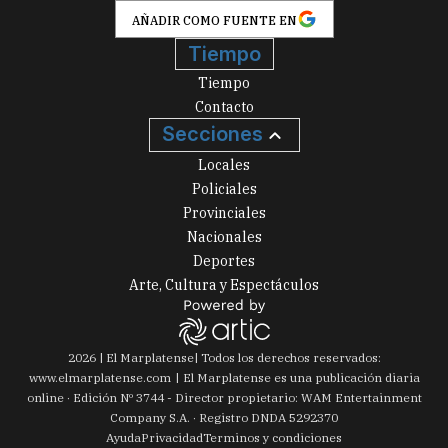
AÑADIR COMO FUENTE EN
Tiempo
Tiempo
Contacto
Secciones
Locales
Policiales
Provinciales
Nacionales
Deportes
Arte, Cultura y Espectáculos
2026
|
El Marplatense
| Todos los derechos reservados:
www.
elmarplatense.com
El Marplatense es una publicación diaria
online · Edición Nº
3744
- Director propietario: WAM Entertainment
Company S.A. · Registro DNDA 5292370
Ayuda
Privacidad
Terminos y condiciones