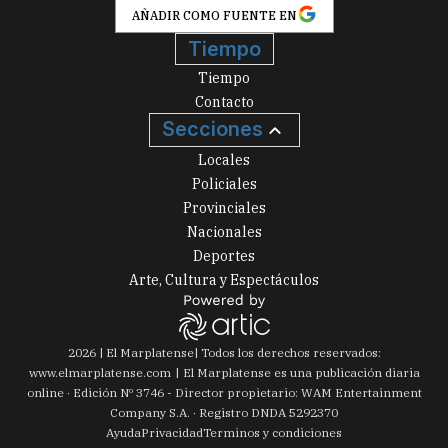
AÑADIR COMO FUENTE EN
Tiempo
Tiempo
Contacto
Secciones
Locales
Policiales
Provinciales
Nacionales
Deportes
Arte, Cultura y Espectáculos
2026
|
El Marplatense
| Todos los derechos reservados:
www.
elmarplatense.com
El Marplatense es una publicación diaria
online · Edición Nº
3746
- Director propietario: WAM Entertainment
Company S.A. · Registro DNDA 5292370
Ayuda
Privacidad
Terminos y condiciones