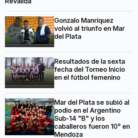
Reválida
Gonzalo Manríquez
volvió al triunfo en Mar
del Plata
Resultados de la sexta
fecha del Torneo Inicio
en el fútbol femenino
Mar del Plata se subió al
podio en el Argentino
Sub-14 "B" y los
caballeros fueron 10° en
Mendoza