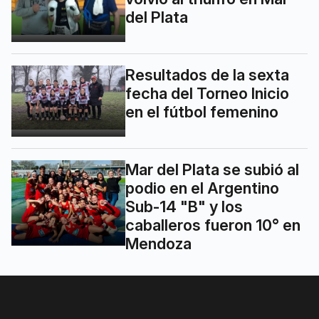
del Plata
Resultados de la sexta
fecha del Torneo Inicio
en el fútbol femenino
Mar del Plata se subió al
podio en el Argentino
Sub-14 "B" y los
caballeros fueron 10° en
Mendoza