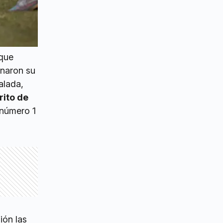
 que
gnaron su
alada,
rito de
 número 1
ión las