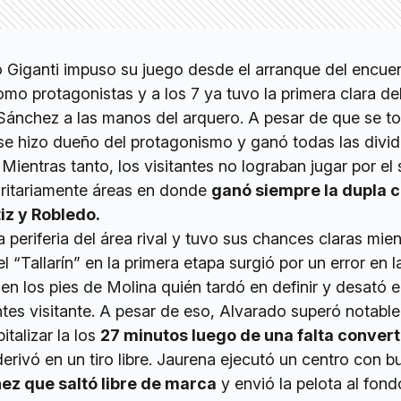
o Giganti impuso su juego desde el arranque del encue
o protagonistas y a los 7 ya tuvo la primera clara del
Sánchez a las manos del arquero. A pesar de que se t
se hizo dueño del protagonismo y ganó todas las divid
. Mientras tanto, los visitantes no lograban jugar por el
oritariamente áreas en donde
ganó siempre la dupla c
iz y Robledo.
a periferia del área rival y tuvo sus chances claras mie
el “Tallarín” en la primera etapa surgió por un error en l
 en los pies de Molina quién tardó en definir y desató e
ntes visitante. A pesar de eso, Alvarado superó notabl
italizar la los
27 minutos luego de una falta convert
erivó en un tiro libre. Jaurena ejecutó un centro con 
ez que saltó libre de marca
y envió la pelota al fond