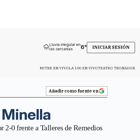
Lluvia irregular en
6
°
INICIAR SESIÓN
las cercanías
MITRE EN VIVO
LA 100 EN VIVO
TEATRO TRONADOR
Añadir como fuente en
 Minella
r 2-0 frente a Talleres de Remedios