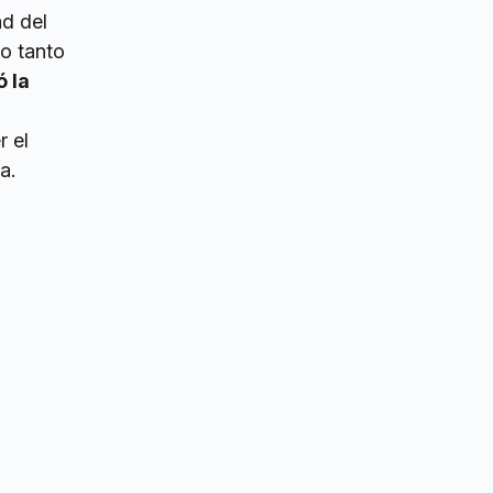
ad del
do tanto
ó la
r el
a.