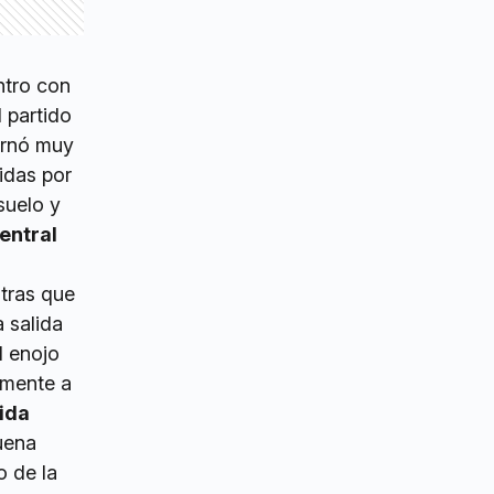
ntro con
 partido
ornó muy
idas por
 suelo y
entral
ntras que
a salida
l enojo
emente a
ida
buena
o de la