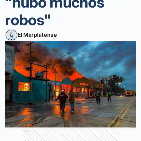
"hubo muchos
robos"
El Marplatense
Ads