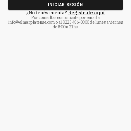
INICIAR SESIÓN
¿No tenés cuenta?
Registrate aquí
Por consultas comunicate
por email a
info@elmarplatense.com
o al
0223 486-0800
de lunes a viernes
de 8:00 a 21hs.