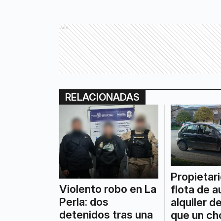
Ads
RELACIONADAS
Propietar
Violento robo en La
flota de a
Perla: dos
alquiler d
detenidos tras una
que un ch