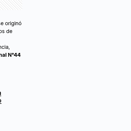
se originó
hos de
ncia,
nal N°44
a
o