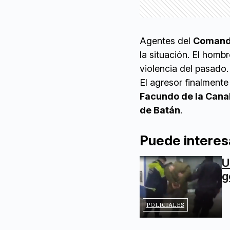
Agentes del
Comando
la situación. El homb
violencia del pasado.
El agresor finalmente 
Facundo de la Cana
de Batán
.
Puede interes
U
g
POLICIALES