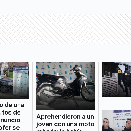
io de una
utos de
Aprehendieron a un
enunció
joven con una moto
ofer se