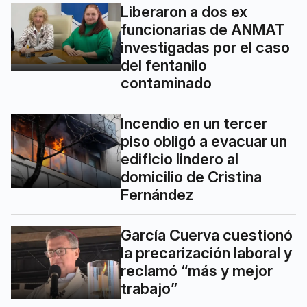
Liberaron a dos ex
funcionarias de ANMAT
investigadas por el caso
del fentanilo
contaminado
Incendio en un tercer
piso obligó a evacuar un
edificio lindero al
domicilio de Cristina
Fernández
García Cuerva cuestionó
la precarización laboral y
reclamó “más y mejor
trabajo”