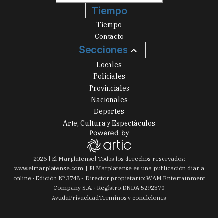
Tiempo
Tiempo
Contacto
Secciones
Locales
Policiales
Provinciales
Nacionales
Deportes
Arte, Cultura y Espectáculos
2026
|
El Marplatense
| Todos los derechos reservados:
www.
elmarplatense.com
El Marplatense es una publicación diaria
online · Edición Nº
3748
- Director propietario: WAM Entertainment
Company S.A. · Registro DNDA 5292370
Ayuda
Privacidad
Terminos y condiciones