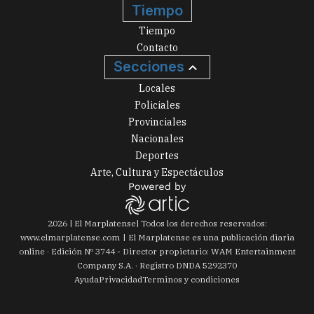
Tiempo
Tiempo
Contacto
Secciones
Locales
Policiales
Provinciales
Nacionales
Deportes
Arte, Cultura y Espectáculos
2026
|
El Marplatense
| Todos los derechos reservados:
www.
elmarplatense.com
El Marplatense es una publicación diaria
online · Edición Nº
3744
- Director propietario: WAM Entertainment
Company S.A. · Registro DNDA 5292370
Ayuda
Privacidad
Terminos y condiciones