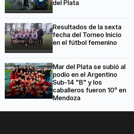
del Plata
Resultados de la sexta
fecha del Torneo Inicio
en el fútbol femenino
Mar del Plata se subió al
podio en el Argentino
Sub-14 "B" y los
caballeros fueron 10° en
Mendoza