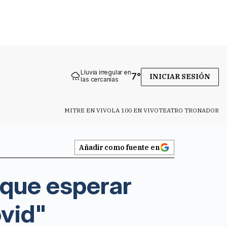
Lluvia irregular en
7
°
INICIAR SESIÓN
las cercanías
MITRE EN VIVO
LA 100 EN VIVO
TEATRO TRONADOR
Añadir como fuente en
 que esperar
ovid"