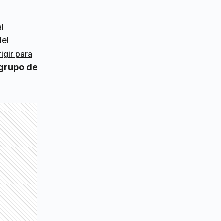
l
del
igir para
 grupo de