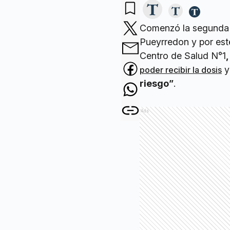
Comenzó la segunda e
Pueyrredon y por es
Centro de Salud N°1
,
y
poder recibir la dosis
riesgo”
.
Ads