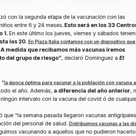
zó con la segunda etapa de la vacunación con las
niños entre 6 y 24 meses
. Esto será en los 33 Centro
o 1.
En este último los jueves, viernes y sábados tene
sta las 20
.
En Plaza Italia contamos con un dispositivo que
A medida que recibamos más vacunas iremos
to del grupo de riesgo”
, declaró Domínguez a
El
 “
la época óptima para vacunar a la población con vacuna an
todo el año. Además,
a diferencia del año anterior
, 
ningún intervalo con la vacuna del covid ó de cualquie
ó que “la semana pasada llegaron vacunas antigripales
ción del personal de salud.
Distribuimos vacunas a las dis
uimos vacunando a aquellos que no pudieron hacerlo