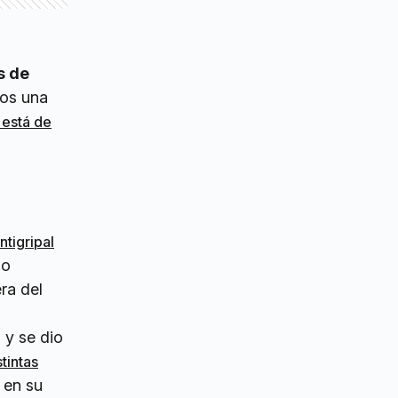
s de
mos una
 está de
tigripal
no
ra del
 y se dio
tintas
 en su