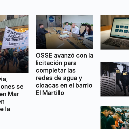
OSSE avanzó con la
licitación para
completar las
redes de agua y
via,
cloacas en el barrio
iones se
El Martillo
 en Mar
en
e la