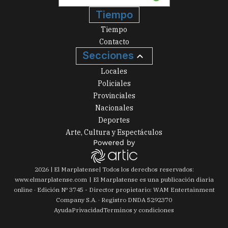
Tiempo
Tiempo
Contacto
Secciones
Locales
Policiales
Provinciales
Nacionales
Deportes
Arte, Cultura y Espectáculos
2026
|
El Marplatense
| Todos los derechos reservados:
www.
elmarplatense.com
El Marplatense es una publicación diaria
online · Edición Nº
3745
- Director propietario: WAM Entertainment
Company S.A. · Registro DNDA 5292370
Ayuda
Privacidad
Terminos y condiciones