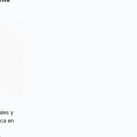
ales y
aca en