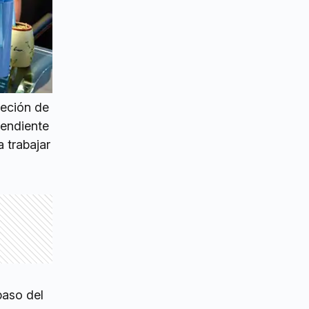
reción de
pendiente
 trabajar
paso del