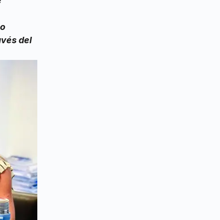
e
no
avés del