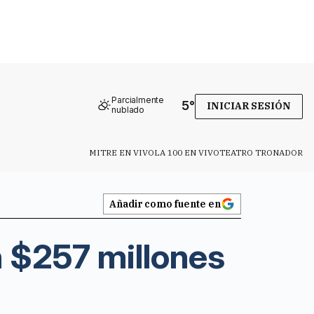
Parcialmente
5
°
INICIAR SESIÓN
nublado
MITRE EN VIVO
LA 100 EN VIVO
TEATRO TRONADOR
Añadir como fuente en
n $257 millones