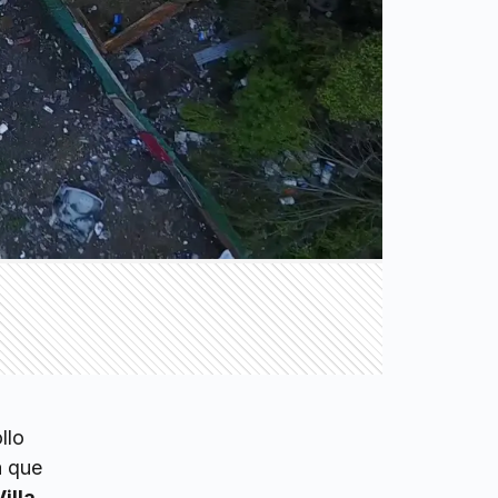
llo
a que
illa