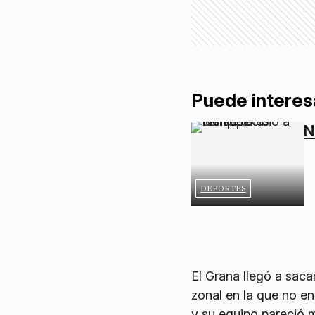
Puede interes
N
DEPORTES
El Grana llegó a saca
zonal en la que no e
y su equipo pareció m