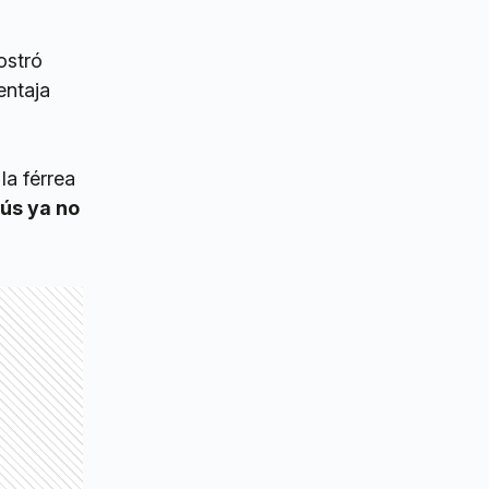
ostró
entaja
la férrea
ús ya no