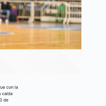
fue con la
a caída
10 de