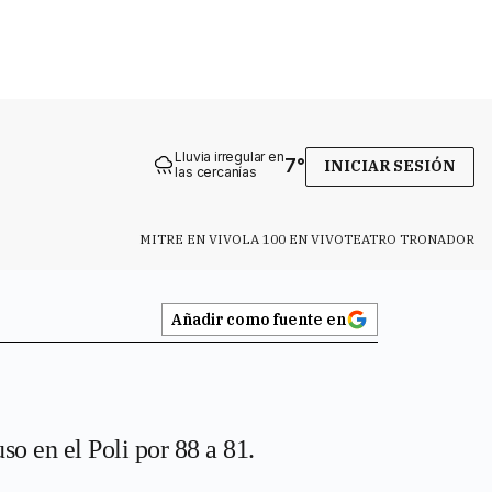
Lluvia irregular en
7
°
INICIAR SESIÓN
las cercanías
MITRE EN VIVO
LA 100 EN VIVO
TEATRO TRONADOR
Añadir como fuente en
o en el Poli por 88 a 81.