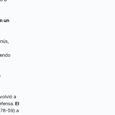
n un
anús,
iendo
e
volvió a
efensa.
El
(78-59) a