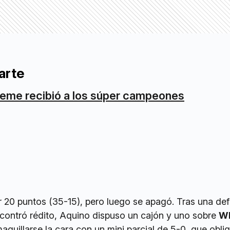
arte
eme recibió a los súper campeones
r 20 puntos (35-15), pero luego se apagó. Tras una de
ncontró rédito, Aquino dispuso un cajón y uno sobre
Wh
aquillarse la cara con un mini parcial de 5-0, que obli