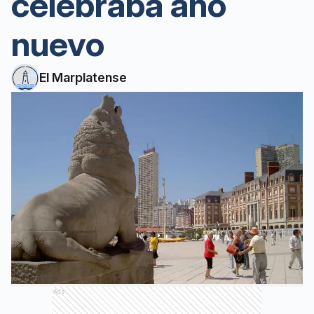
celebraba año
nuevo
El Marplatense
Ads