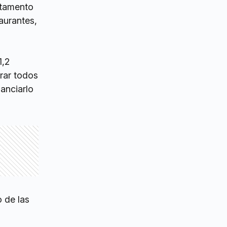
rtamento
aurantes,
1,2
rrar todos
nanciarlo
 de las