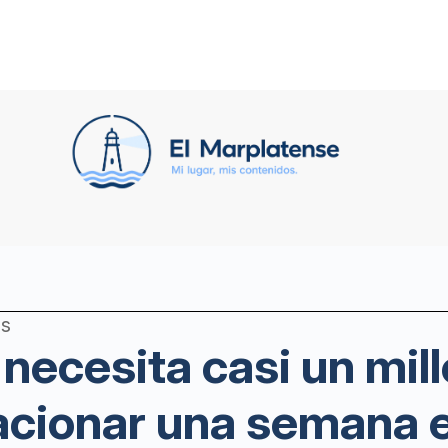
os
 necesita casi un mil
cionar una semana e