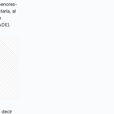
menores-
aría, al
e
ADE).
 decir