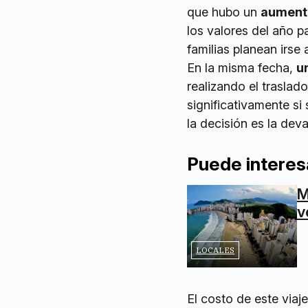
que hubo un
aumento
los valores del año p
familias planean irse
En la misma fecha,
u
realizando el traslad
significativamente si
la decisión es la dev
Puede interes
M
v
LOCALES
El costo de este viaje