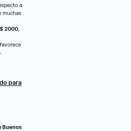
respecto a
ue muchas
US$ 2000
,
 favorece
.
ido para
e Buenos