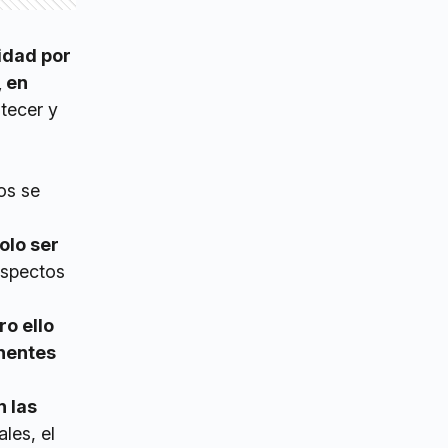
idad por
, en
tecer y
os se
olo ser
aspectos
o ello
inentes
 las
les, el