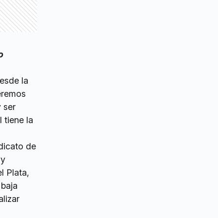
o
esde la
ueremos
 ser
 tiene la
dicato de
 y
l Plata,
 baja
lizar