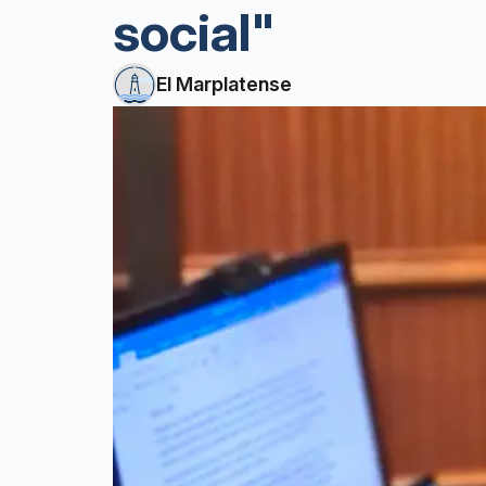
social"
El Marplatense