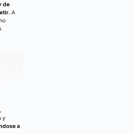
y de
tir.
A
 no
s
,
a y
ándose a