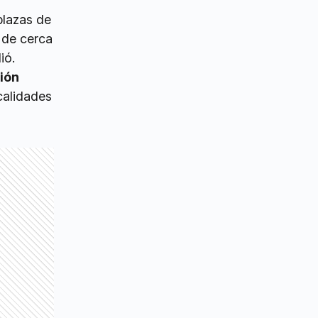
plazas de
 de cerca
ió.
ión
calidades