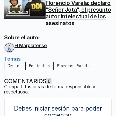
Florencio Varela: declaró
“Señor Jota”, el presunto
NACIONALES
autor intelectual de los
asesinatos
Sobre el autor
El Marplatense
Temas
Crimen
Femicidios
Florencio Varela
COMENTARIOS
0
Compartí tus ideas de forma responsable y
respetuosa.
Debes iniciar sesión para poder
comentar