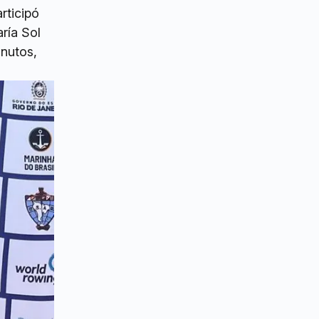
rticipó
ría Sol
inutos,