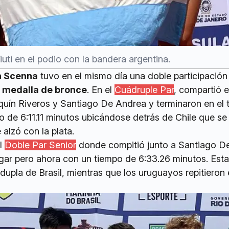
iuti en el podio con la bandera argentina.
n Scenna
tuvo en el mismo día una doble participación
a
medalla de bronce
. En el
Cuádruple Par
, compartió e
uín Riveros y Santiago De Andrea y terminaron en el 
o de 6:11.11 minutos ubicándose detrás de Chile que se 
alzó con la plata.
el
Doble Par Senior
donde compitió junto a Santiago D
lugar pero ahora con un tiempo de 6:33.26 minutos. Esta
dupla de Brasil, mientras que los uruguayos repitieron 