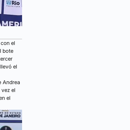
 con el
l bote
tercer
llevó el
e Andrea
 vez el
en el