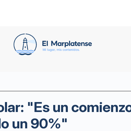
ar: "Es un comienzo d
ado un 90%"