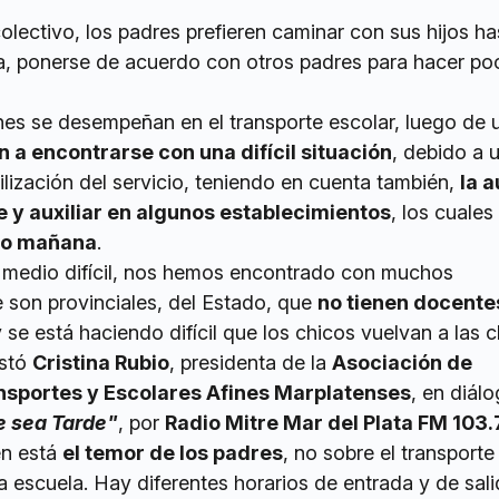
lectivo, los padres prefieren caminar con sus hijos ha
eta, ponerse de acuerdo con otros padres para hacer po
es se desempeñan en el transporte escolar, luego de 
 a encontrarse con una difícil situación
, debido a 
ilización del servicio, teniendo en cuenta también,
la 
 y auxiliar en algunos establecimientos
, los cuales
rno mañana
.
 medio difícil, nos hemos encontrado con muchos
e son provinciales, del Estado, que
no tienen docente
 se está haciendo difícil que los chicos vuelvan a las c
estó
Cristina Rubio
, presidenta de la
Asociación de
nsportes y Escolares Afines Marplatenses
, en diál
e sea Tarde"
, por
Radio Mitre Mar del Plata FM 103.
én está
el temor de los padres
, no sobre el transporte
la escuela. Hay diferentes horarios de entrada y de sal