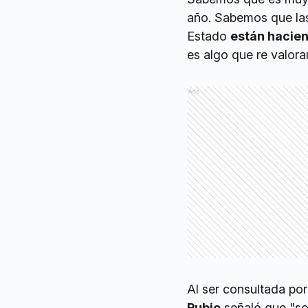
año. Sabemos que las 
Estado
están hacien
es algo que re valor
Ads
Al ser consultada por
Rubio
señaló que "