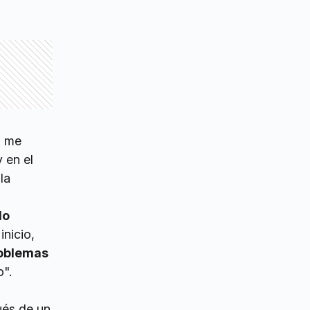
, me
 en el
la
do
inicio,
roblemas
o".
ués de un