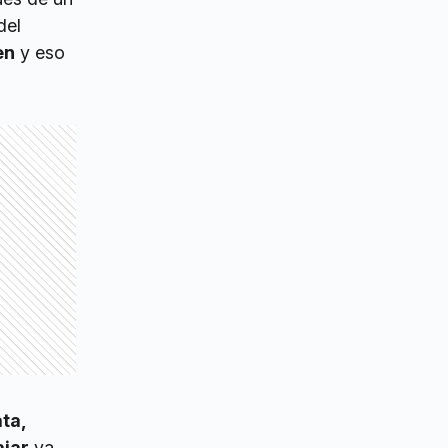
del
en
y eso
ta,
ajar
ya