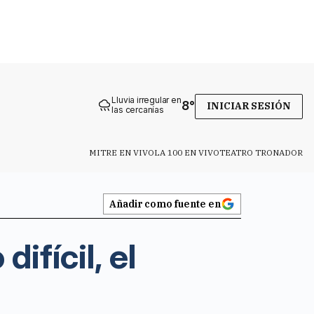
Lluvia irregular en
8
°
INICIAR SESIÓN
las cercanías
MITRE EN VIVO
LA 100 EN VIVO
TEATRO TRONADOR
Añadir como fuente en
ifícil, el