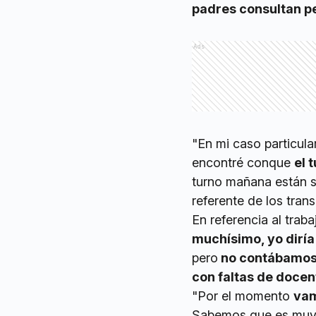
padres consultan 
Ads
"En mi caso particula
encontré conque
el 
turno mañana están s
referente de los trans
En referencia al traba
muchísimo, yo dirí
pero
no contábamos 
con faltas de docen
"Por el momento
vam
Sabemos que es muy d