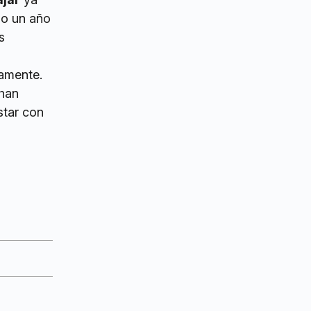
do un año
s
amente.
han
star con