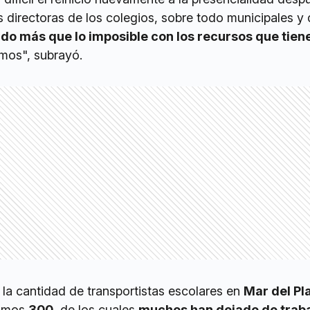
directoras de los colegios, sobre todo municipales y 
do más que lo imposible con los recursos que tien
amos", subrayó.
 la cantidad de transportistas escolares en
Mar del Pla
somos
300
, de los cuales
muchos han dejado de trab