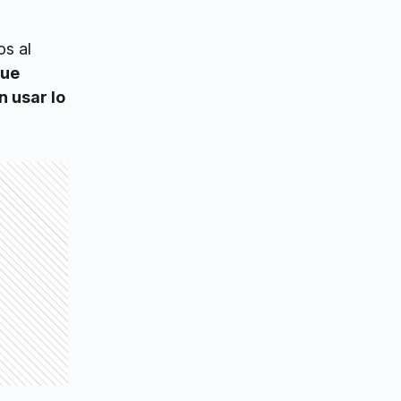
os al
que
n usar lo