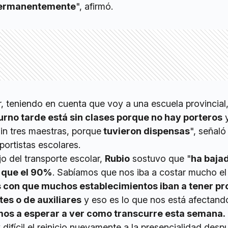
permanentemente
", afirmó.
r, teniendo en cuenta que voy a una escuela provincial
turno tarde está sin clases porque no hay porteros
y
in tres maestras, porque
tuvieron dispensas
", señaló 
portistas escolares.
jo del transporte escolar,
Rubio
sostuvo que "
ha baja
a que el 90%
. Sabíamos que nos iba a costar mucho el 
con que muchos establecimientos iban a tener p
tes o de auxiliares
y eso es lo que nos está afectand
os a esperar a ver como transcurre esta semana.
ifícil el reinicio nuevamente a la presencialidad desp