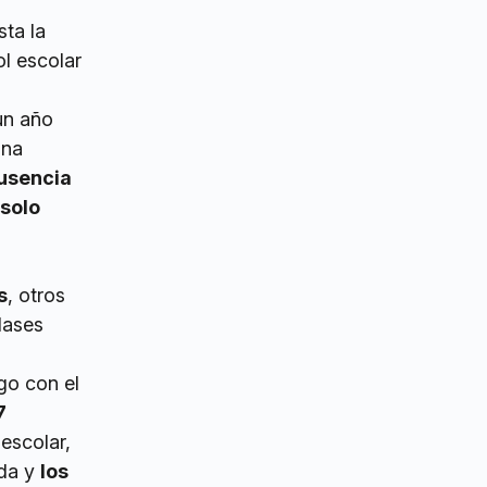
sta la
ol escolar
un año
una
ausencia
solo
s
, otros
lases
ogo con el
7
 escolar,
ida y
los