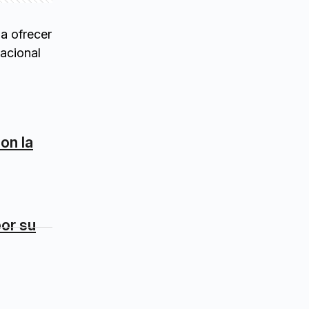
 a ofrecer
acional
on la
or su