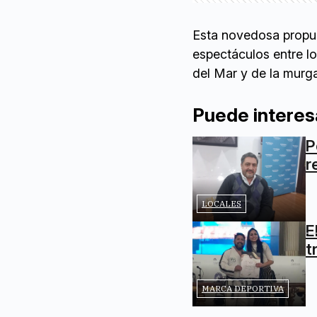
Esta novedosa propues
espectáculos entre l
del Mar y de la murg
Puede interes
P
r
LOCALES
E
t
MARCA DEPORTIVA