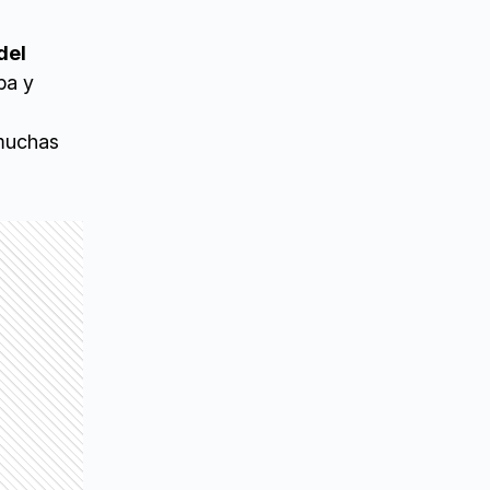
del
ba y
 muchas