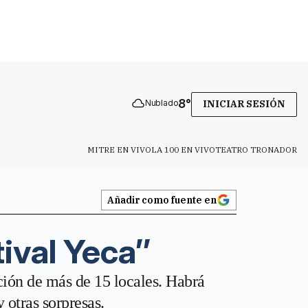
8
°
Nublado
INICIAR SESIÓN
MITRE EN VIVO
LA 100 EN VIVO
TEATRO TRONADOR
Añadir como fuente en
ival Yeca’’
ción de más de 15 locales. Habrá
 otras sorpresas.