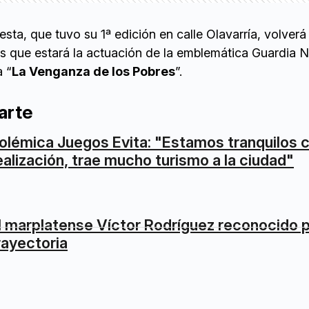
ta, que tuvo su 1ª edición en calle Olavarría, volverá
os que estará la actuación de la emblemática Guardia N
a “
La Venganza de los Pobres
”.
arte
olémica Juegos Evita: "Estamos tranquilos c
ealización, trae mucho turismo a la ciudad"
l marplatense Víctor Rodríguez reconocido p
rayectoria