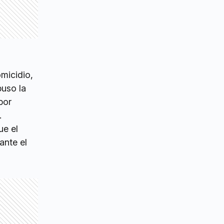
omicidio,
puso la
por
.
ue el
ante el