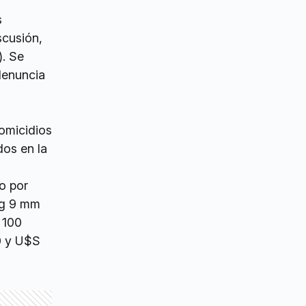
s
scusión,
). Se
 denuncia
Homicidios
dos en la
o por
ng 9 mm
 100
00 y U$S