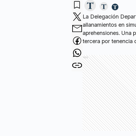
La Delegación Depart
allanamientos en simu
aprehensiones. Una po
tercera por tenencia
Ads