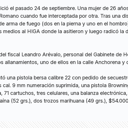
nició el pasado 24 de septiembre. Una mujer de 26 año
e Romano cuando fue interceptada por otra. Tras una di
 de arma de fuego (dos en la pierna y uno en el hombro
os medios al HIGA donde la asitieron y luego radicó la
del fiscal Leandro Arévalo, personal del Gabinete de 
s allanamientos, uno de ellos en la calle Anchorena y 
utó una pistola bersa calibre 22 con pedido de secuestr
us cal. 9 mm numeración suprimida, una pistola Browni
 71 cartuchos, tres celulares, una balanza electrónica,
aína (52 grs.), dos trozos marihuana (49 grs.), $54.0