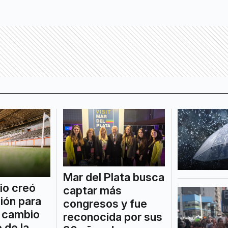
Mar del Plata busca
io creó
captar más
ión para
congresos y fue
l cambio
reconocida por sus
 de la