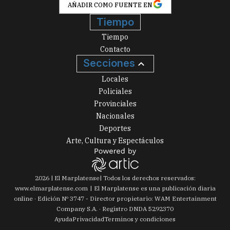
AÑADIR COMO FUENTE EN
Tiempo
Tiempo
Contacto
Secciones
Locales
Policiales
Provinciales
Nacionales
Deportes
Arte, Cultura y Espectáculos
2026
|
El Marplatense
| Todos los derechos reservados:
www.
elmarplatense.com
El Marplatense es una publicación diaria
online · Edición Nº
3747
- Director propietario: WAM Entertainment
Company S.A. · Registro DNDA 5292370
Ayuda
Privacidad
Terminos y condiciones