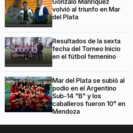
Gonzalo Manríquez
volvió al triunfo en Mar
del Plata
Resultados de la sexta
fecha del Torneo Inicio
en el fútbol femenino
Mar del Plata se subió al
podio en el Argentino
Sub-14 "B" y los
caballeros fueron 10° en
Mendoza