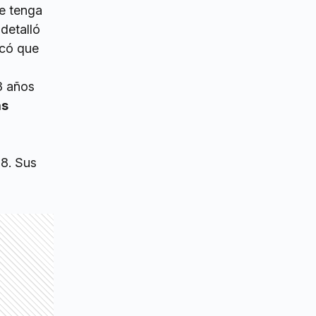
ue tenga
detalló
icó que
3 años
ás
18. Sus