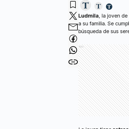
Ludmila
, la joven d
a su familia. Se cump
búsqueda de sus sere
Ads