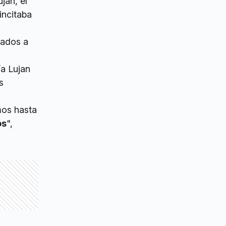
ján, el
incitaba
mados a
ía Lujan
s
imos hasta
os
",