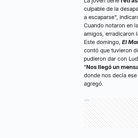
La joven tiene
retra
culpable de la desapa
a escaparse", indicar
Cuando notaron en la
amigos, erradicaron l
Este domingo,
El Ma
contó que tuvieron d
pudieron dar con Lud
"
Nos llegó un mensa
donde nos decía ese 
agregó.
Ads