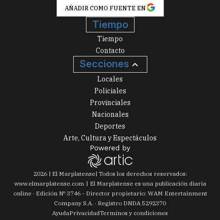
AÑADIR COMO FUENTE EN
Tiempo
Tiempo
Contacto
Secciones
Locales
Policiales
Provinciales
Nacionales
Deportes
Arte, Cultura y Espectáculos
2026
|
El Marplatense
| Todos los derechos reservados:
www.
elmarplatense.com
El Marplatense es una publicación diaria
online · Edición Nº
3746
- Director propietario: WAM Entertainment
Company S.A. · Registro DNDA 5292370
Ayuda
Privacidad
Terminos y condiciones