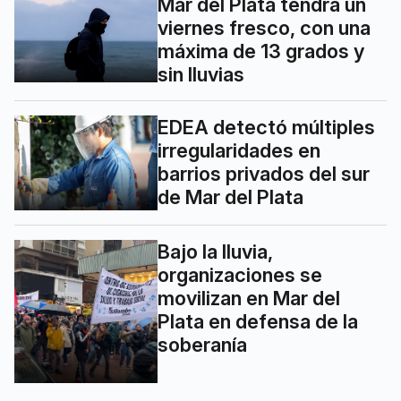
Mar del Plata tendrá un
viernes fresco, con una
máxima de 13 grados y
sin lluvias
EDEA detectó múltiples
irregularidades en
barrios privados del sur
de Mar del Plata
Bajo la lluvia,
organizaciones se
movilizan en Mar del
Plata en defensa de la
soberanía