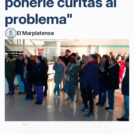
ponerle curitas al
problema"
El Marplatense
Ads