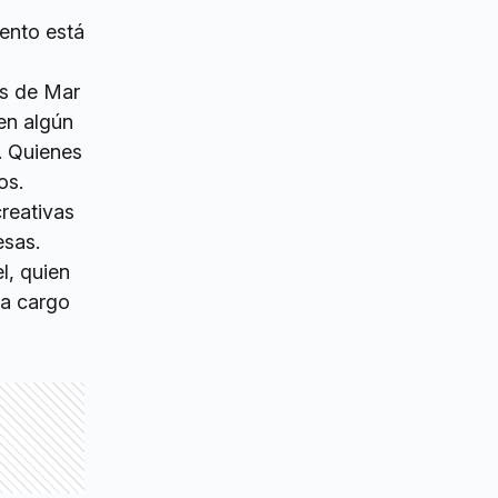
vento está
as de Mar
nen algún
. Quienes
os.
reativas
esas.
l, quien
 a cargo