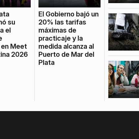
ata
El Gobierno bajó un
nó su
20% las tarifas
a el
máximas de
e
practicaje y la
 en Meet
medida alcanza al
ina 2026
Puerto de Mar del
Plata