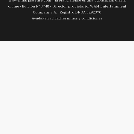
www.
elmarplatense.com
El Marplatense es una publicación diaria
online · Edición Nº
3748
- Director propietario: WAM Entertainment
Company S.A. · Registro DNDA 5292370
Ayuda
Privacidad
Terminos y condiciones