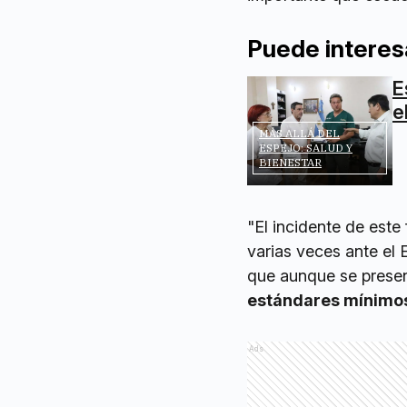
Puede interes
E
e
MÁS ALLÁ DEL
ESPEJO: SALUD Y
BIENESTAR
"El incidente de est
varias veces ante el 
que aunque se prese
estándares mínimo
Ads