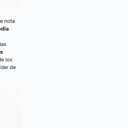
me nota
edia
das
as
de los
íder de