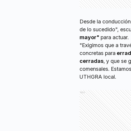
Desde la conducción 
de lo sucedido", esc
mayor"
para actuar.
"Exigimos que a trav
concretas para
errad
cerradas
,
y que se g
comensales. Estamos a
UTHGRA local.
Ads