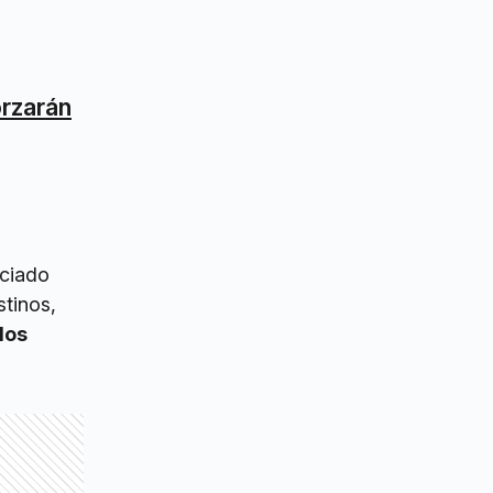
orzarán
nciado
stinos,
los