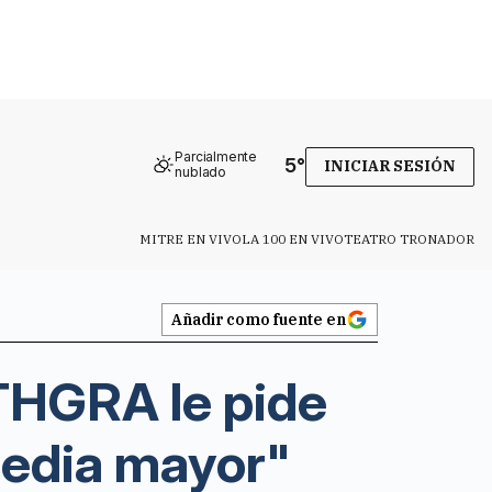
Parcialmente
5
°
INICIAR SESIÓN
nublado
MITRE EN VIVO
LA 100 EN VIVO
TEATRO TRONADOR
Añadir como fuente en
THGRA le pide
gedia mayor"