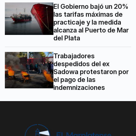
El Gobierno bajó un 20%
las tarifas máximas de
practicaje y la medida
alcanza al Puerto de Mar
del Plata
Trabajadores
despedidos del ex
Sadowa protestaron por
el pago de las
indemnizaciones