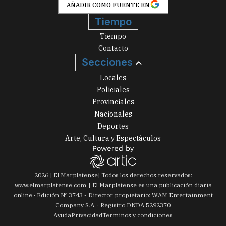
AÑADIR COMO FUENTE EN
Tiempo
Tiempo
Contacto
Secciones
Locales
Policiales
Provinciales
Nacionales
Deportes
Arte, Cultura y Espectáculos
2026
|
El Marplatense
| Todos los derechos reservados:
www.
elmarplatense.com
El Marplatense es una publicación diaria
online · Edición Nº
3743
- Director propietario: WAM Entertainment
Company S.A. · Registro DNDA 5292370
Ayuda
Privacidad
Terminos y condiciones