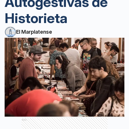
Autogestivas de
Historieta
El Marplatense
Ads