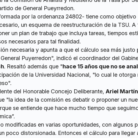
rtido de General Pueyrredon.
ormada por la ordenanza 24802- tiene como objetivo 
cesario, un esquema de reestructuración de la TSU. A 
ner un plan de trabajo que incluya tareas, tiempos es
os necesarios para tal finalidad.
sión necesaria y apunta a que el cálculo sea más justo 
 General Puyerredon", indicó el coordinador del Gabine
ch
. Resaltó además que "
hace 15 años que no se anal
icipación de la Universidad Nacional, "lo cual le otorg
eso".
idente del Honorable Concejo Deliberante,
Ariel Martí
ue "la idea de la comisión es debatir o proponer un nu
orque se entiende que hace mucho tiempo que seguimo
mica”.
do modificadas en varias oportunidades, con algunos p
un poco distorsionada. Entonces el cálculo para llegar 