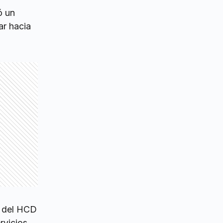
ó un
ar hacia
s del HCD
rvicios