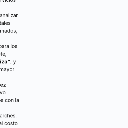
analizar
tales
timados,
para los
te,
iza"
, y
a mayor
nez
evo
s con la
arches,
al costo