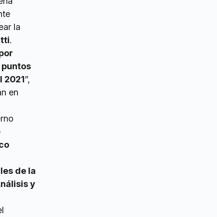
tena
nte
ar la
tti
.
por
5 puntos
l 2021
”,
án en
erno
e
ico
les de la
nálisis y
el