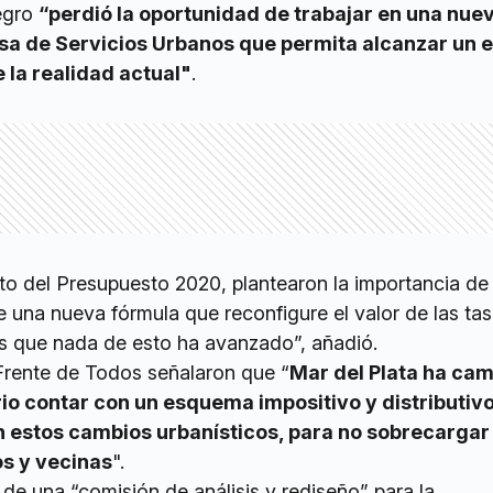
egro
“perdió la oportunidad de trabajar en una nue
asa de Servicios Urbanos que permita alcanzar un
 la realidad actual"
.
to del Presupuesto 2020, plantearon la importancia de 
e una nueva fórmula que reconfigure el valor de las tas
 que nada de esto ha avanzado”, añadió.
Frente de Todos señalaron que “
Mar del Plata ha ca
o contar con un esquema impositivo y distributiv
n estos cambios urbanísticos, para no sobrecarga
os y vecinas
".
de una “comisión de análisis y rediseño” para la