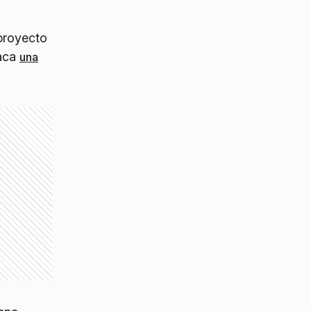
 proyecto
taca
una