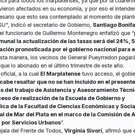
ícil para todos los marplatenses, ya que por la cuaren
ieron afectados en su economía, y por eso el intende
esario que esto sea contemplado al momento de plante
SU", indicó el secretario de Gobierno,
Santiago Bonifa
 el funcionario de Guillermo Montenegro enfatizó que “
omunal la actualización de las tasas será del 24%, 
lación pronosticada por el gobierno nacional para e
esta manera, los vecinos de General Pueyrredon pagar
ue lo abonado en el último trimestre de este año.
ficial, a la cual
El Marplatense
tuvo acceso, el gobi
cabe resaltar que no se han incluido en el present
as del trabajo de Asistencia y Asesoramiento Técn
eso de realización de la Escuela de Gobierno y
ica de la Facultad de Ciencias Económicas y Socia
l de Mar del Plata en el marco de la Comisión de A
 por Servicios Urbanos
”.
ejala del Frente de Todos,
Virginia Sivorí
, afirmó que 