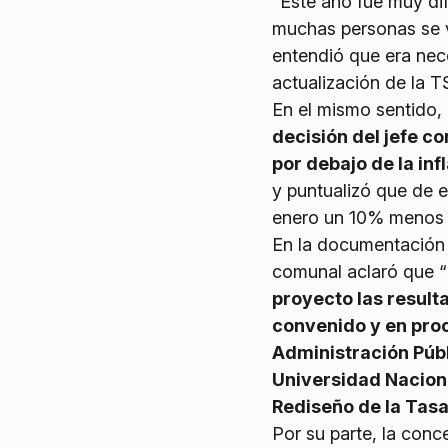
"Este año fue muy dif
muchas personas se v
entendió que era nec
actualización de la T
En el mismo sentido,
decisión del jefe c
por debajo de la inf
y puntualizó que de 
enero un 10% menos q
En la documentación o
comunal aclaró que “
proyecto las result
convenido y en proc
Administración Públ
Universidad Naciona
Rediseño de la Tasa
Por su parte, la conc