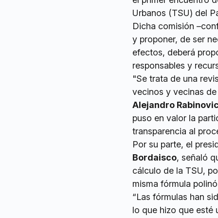
Urbanos (TSU) del Pa
Dicha comisión –conf
y proponer, de ser ne
efectos, deberá propo
responsables y recurs
"Se trata de una revi
vecinos y vecinas de
Alejandro Rabinovi
puso en valor la part
transparencia al proc
Por su parte, el pres
Bordaisco
, señaló q
cálculo de la TSU, p
misma fórmula polinó
“Las fórmulas han si
lo que hizo que esté 