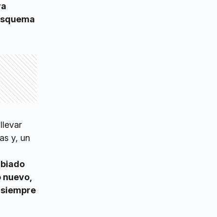
va
 esquema
llevar
as y, un
mbiado
o nuevo,
r siempre