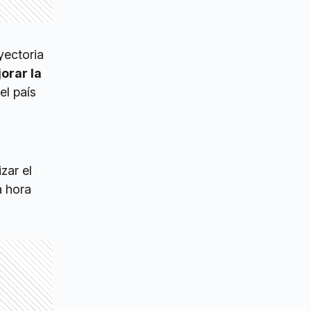
yectoria
orar la
el país
zar el
a hora