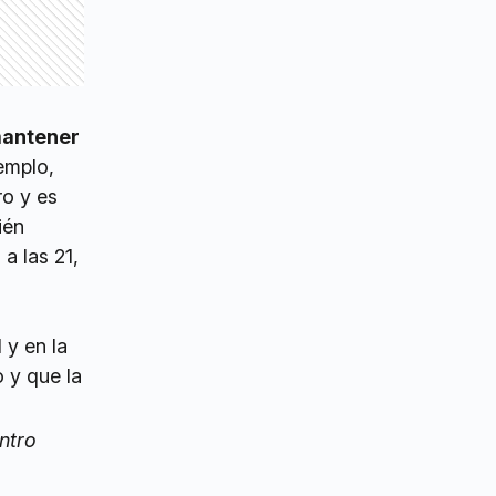
mantener
jemplo,
ro y es
ién
a las 21,
 y en la
 y que la
ntro