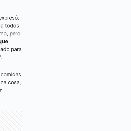
expresó:
ica todos
rno, pero
 que
cado para
.
e comidas
una cosa,
en