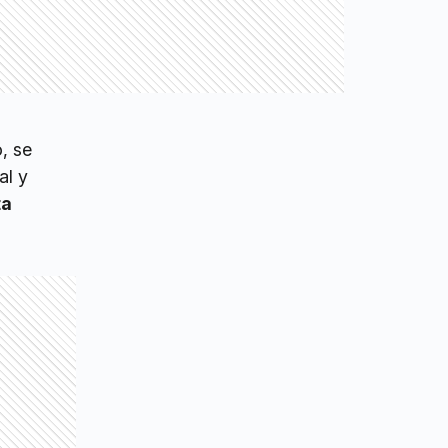
, se
al y
ta