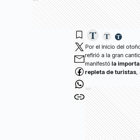
Ads
Por el inicio del oto
refirió a la gran can
manifestó
la importa
repleta de turistas
,
Ads