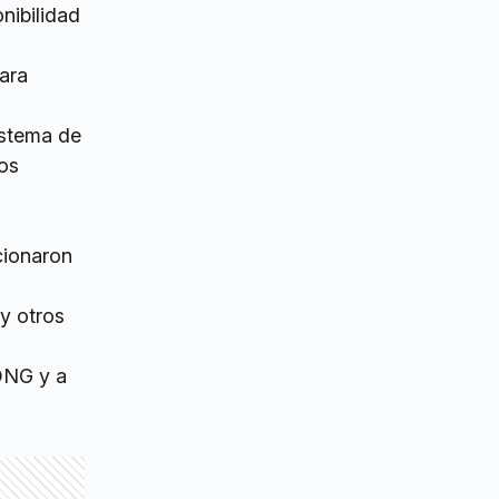
nibilidad
ara
sistema de
los
cionaron
y otros
ONG y a