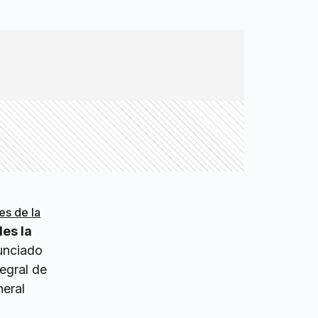
es de la
es la
unciado
egral de
neral