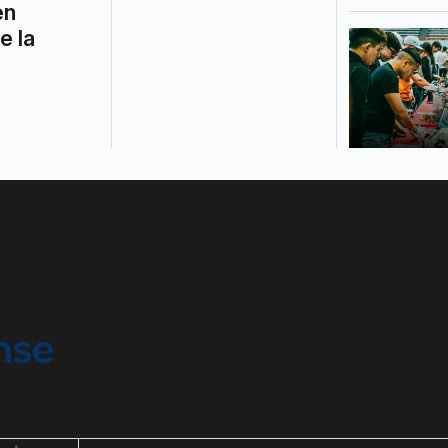
en
e la