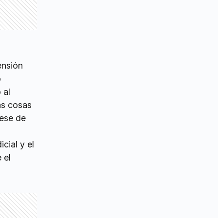
ensión
o
 al
ras cosas
cese de
cial y el
 el