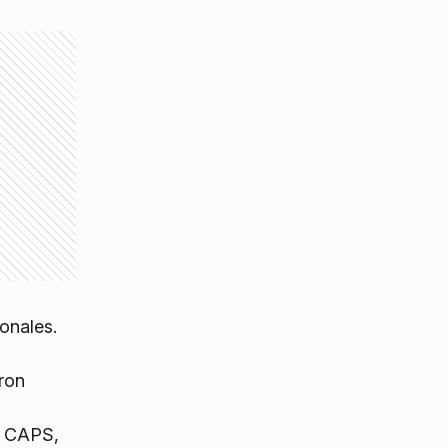
ionales.
aron
s CAPS,