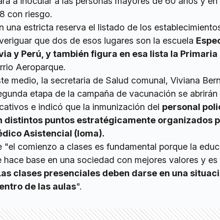
rá a inocular a las personas mayores de 60 años y en 
8 con riesgo.
n una estricta reserva el listado de los establecimiento
veriguar que dos de esos lugares son la escuela
Espec
ia y Perú, y también figura en esa lista la Primari
arrio Aeroparque.
te medio, la secretaria de Salud comunal, Viviana Ber
segunda etapa de la campaña de vacunación se abrirán 
cativos e indicó que la inmunización del
personal poli
 distintos puntos estratégicamente organizados p
édico Asistencial (Ioma).
"el comienzo a clases es fundamental porque la educ
ue hace base en una sociedad con mejores valores y es
Las clases presenciales deben darse en una situac
entro de las aulas
".