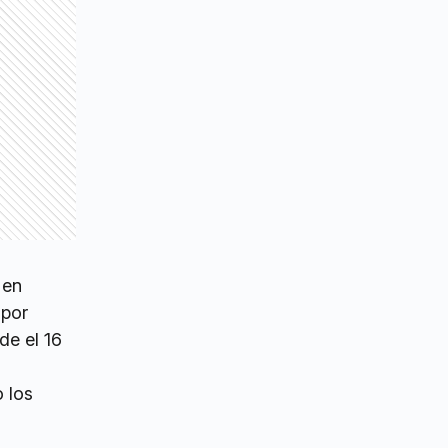
 en
 por
de el 16
o los