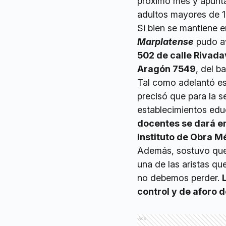
próximo mes y apunta
adultos mayores de 1
Si bien se mantiene e
Marplatense
pudo a
502 de calle Rivadav
Aragón 7549
, del b
Tal como adelantó es
precisó que para la 
establecimientos edu
docentes se dará en
Instituto de Obra M
Además, sostuvo que 
una de las aristas q
no debemos perder.
control y de aforo d
Ads