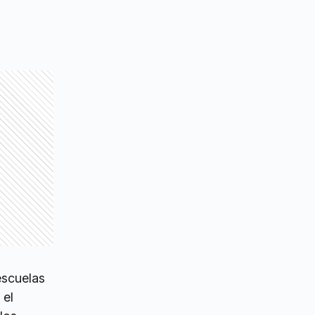
escuelas
 el