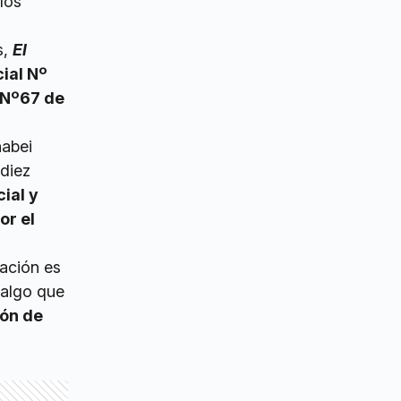
los
s,
El
ial Nº
a Nº67 de
nabei
diez
cial y
or el
ación es
 algo que
ión de