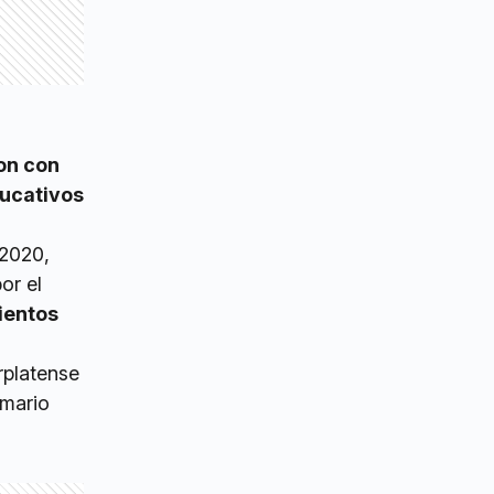
on con
ducativos
 2020,
or el
ientos
rplatense
imario