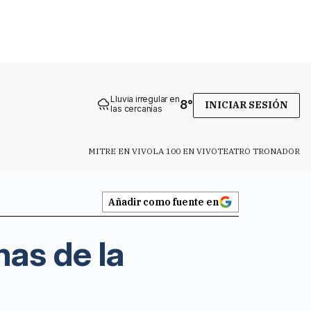
Lluvia irregular en
8
°
INICIAR SESIÓN
las cercanías
MITRE EN VIVO
LA 100 EN VIVO
TEATRO TRONADOR
Añadir como fuente en
has de la