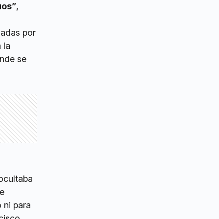
uos”
,
zadas por
 la
onde se
 ocultaba
te
 ni para
cisco,