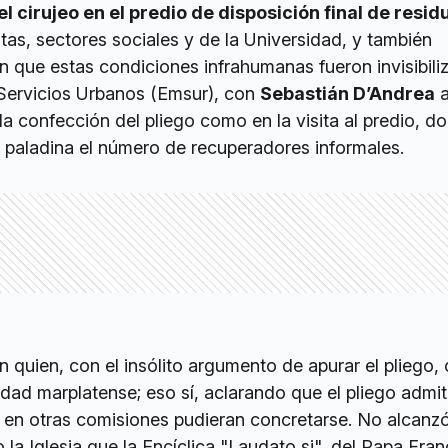
 el cirujeo en el predio de disposición final de resid
tas, sectores sociales y de la Universidad, y también
n que estas condiciones infrahumanas fueron invisibili
 Servicios Urbanos (Emsur), con
Sebastián D’Andrea
a
la confección del pliego como en la visita al predio, d
paladina el número de recuperadores informales.
n quien, con el insólito argumento de apurar el pliego,
idad marplatense; eso sí, aclarando que el pliego admi
 en otras comisiones pudieran concretarse. No alcanzó
la Iglesia que la Encíclica "Laudato si", del Papa Fran