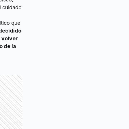
l cuidado
ítico que
decidido
y volver
o de la