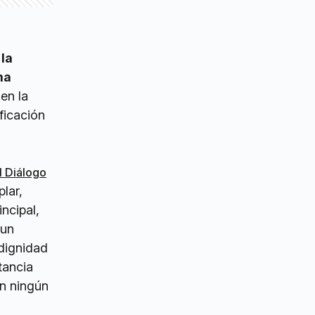
n
 la
ma
en la
ficación
 Diálogo
lar,
ncipal,
 un
ndignidad
tancia
in ningún