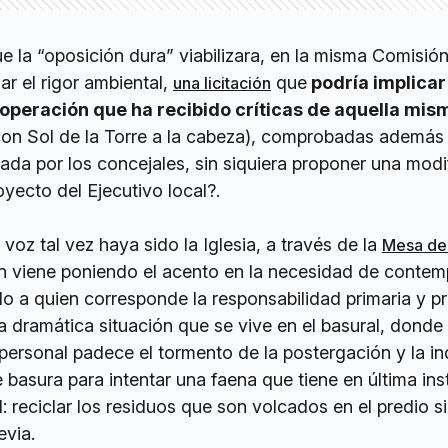
 la “oposición dura” viabilizara, en la misma Comisió
r el rigor ambiental,
que
podría implicar
una licitación
operación que ha recibido críticas de aquella mis
on Sol de la Torre a la cabeza), comprobadas además 
tuada por los concejales, sin siquiera proponer una modi
oyecto del Ejecutivo local?.
voz tal vez haya sido la Iglesia, a través de la
Mesa del
en viene poniendo el acento en la necesidad de contemp
o a quien corresponde la responsabilidad primaria y pri
la dramática situación que se vive en el basural, donde
personal padece el tormento de la postergación y la i
basura para intentar una faena que tiene en última ins
l: reciclar los residuos que son volcados en el predio s
evia.