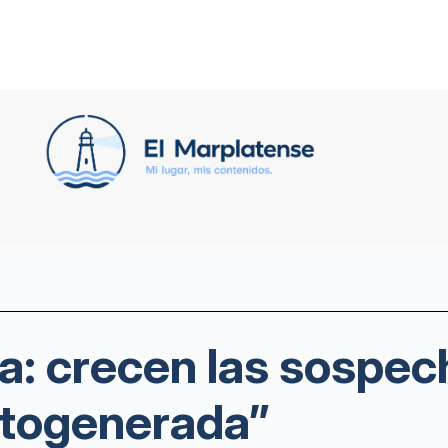
a: crecen las sospec
togenerada”