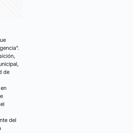
que
gencia”.
sición,
nicipal,
d de
 en
de
el
nte del
a