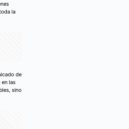
enes
toda la
unicado de
 en las
bles, sino