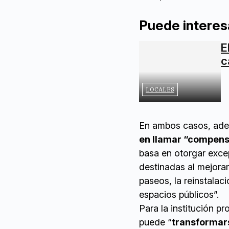
Puede interes
E
c
LOCALES
En ambos casos, ad
en llamar “compen
basa en otorgar excep
destinadas al mejora
paseos, la reinstalac
espacios públicos”.
Para la institución 
puede “
transformars