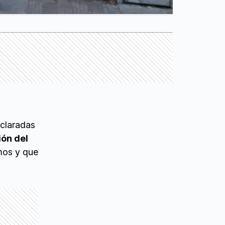
eclaradas
ión del
mos y que