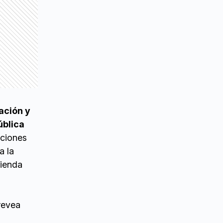
ación y
ública
aciones
a la
vienda
revea