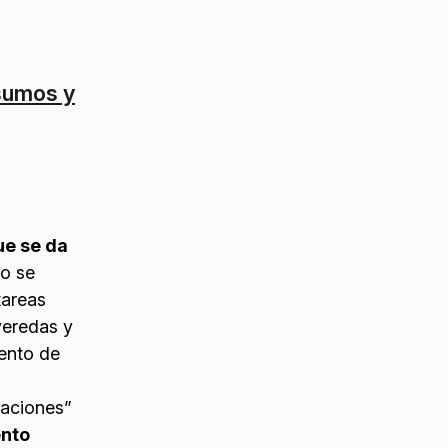
nsumos y
ue se da
io se
tareas
veredas y
iento de
saciones”
ento