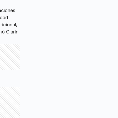
uaciones
idad
ricional;
mó Clarín.