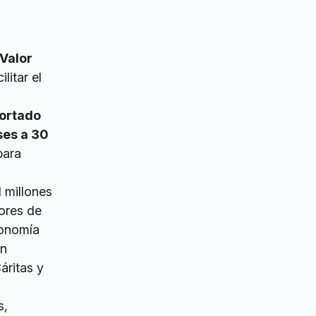
 Valor
litar el
cortado
ses a 30
para
l millones
dores de
conomía
ón
áritas y
s,