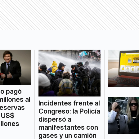
no pagó
illones al
Incidentes frente al
reservas
Congreso: la Policía
a US$
dispersó a
llones
manifestantes con
gases y un camión