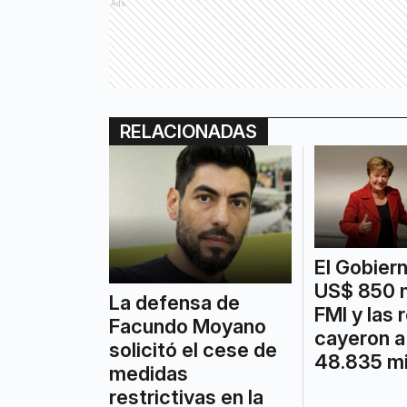
Ads
RELACIONADAS
El Gobier
US$ 850 m
La defensa de
FMI y las 
Facundo Moyano
cayeron 
solicitó el cese de
48.835 mi
medidas
restrictivas en la