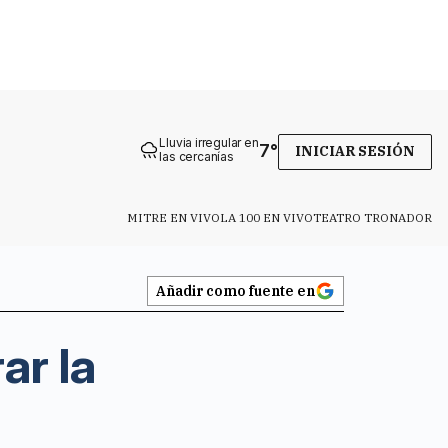
Lluvia irregular en
7
°
INICIAR SESIÓN
las cercanías
MITRE EN VIVO
LA 100 EN VIVO
TEATRO TRONADOR
Añadir como fuente en
ar la