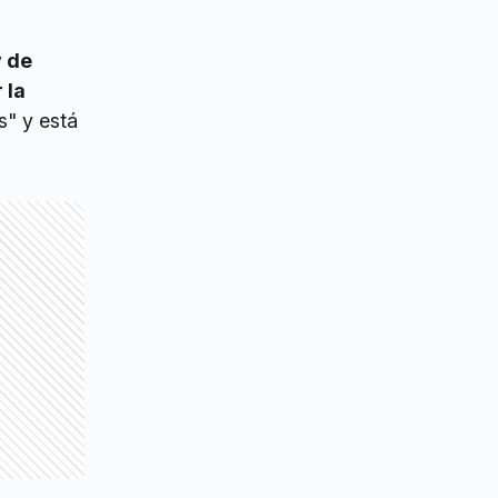
y de
 la
s" y está