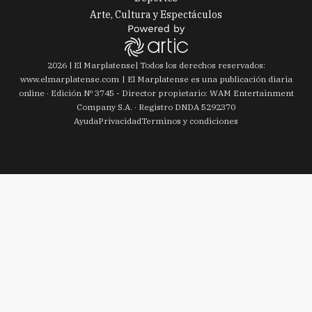
Arte, Cultura y Espectáculos
2026
|
El Marplatense
| Todos los derechos reservados:
www.
elmarplatense.com
El Marplatense es una publicación diaria
online · Edición Nº
3745
- Director propietario: WAM Entertainment
Company S.A. · Registro DNDA 5292370
Ayuda
Privacidad
Terminos y condiciones