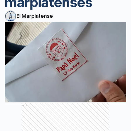
marplatenses
El Marplatense
Ads